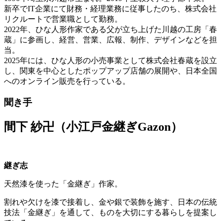
新卒でIT企業にて財務・経理業務に従事したのち、株式会社
リクルートで営業職として勤務。
2022年、ひな人形作家である父が立ち上げた川越の工房「春
蔵」に参画し、経営、営業、広報、制作、デザインなどを担
当。
2025年には、ひな人形の小売事業として株式会社春蔵を設立
し、関東を中心としたポップアップ店舗の展開や、日本全国
へのオンライン販売を行っている。
聞き手
間下 紗卍（小江戸金継ぎGazon）
継ぎ志
天然漆を使った「金継ぎ」作家。
割れや欠けを漆で接着し、金や銀で装飾を施す、日本の伝統
技法「金継ぎ」を通して、ものを大切にする暮らしを提案し