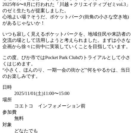
2025年6〜8月に行われた「川越＋クリエイティブゼミvol.3」
のゼミ生たちが提案しました。
心地よい場？そうだ、ポケットパーク(街角の小さな空き地)
があるじゃないか！
いつも寂しく見えるポケットパークを、地域住民や来訪者の
交流の場として活用しようと考えられました。まずは小さな
企画から徐々に街中に実装していくことを目指しています。
この度、ぴか市ではPocket Park Clubのトライアルとして小さ
くはじめます。
“小さく、ほんのり、一期一会の街かど”何をやるかは、当日
のお楽しみです。
日時
2025/11/01(土)11:00〜15:00
場所
コエトコ インフォメーション前
参加費
無料
対象
どなたでも