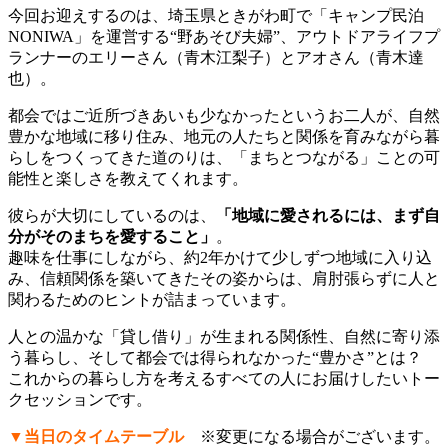
今回お迎えするのは、埼玉県ときがわ町で「キャンプ民泊
NONIWA」を運営する“野あそび夫婦”、アウトドアライフプ
ランナーのエリーさん（青木江梨子）とアオさん（青木達
也）。
都会ではご近所づきあいも少なかったというお二人が、自然
豊かな地域に移り住み、地元の人たちと関係を育みながら暮
らしをつくってきた道のりは、「まちとつながる」ことの可
能性と楽しさを教えてくれます。
彼らが大切にしているのは、
「地域に愛されるには、まず自
分がそのまちを愛すること」
。
趣味を仕事にしながら、約2年かけて少しずつ地域に入り込
み、信頼関係を築いてきたその姿からは、肩肘張らずに人と
関わるためのヒントが詰まっています。
人との温かな「貸し借り」が生まれる関係性、自然に寄り添
う暮らし、そして都会では得られなかった“豊かさ”とは？
これからの暮らし方を考えるすべての人にお届けしたいトー
クセッションです。
▼当日のタイムテーブル
※変更になる場合がございます。