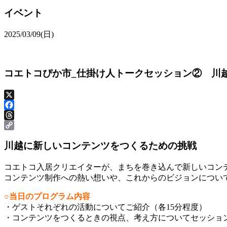
イベント
2025/03/09(日)
コエトコぴか市_仕掛け人トークセッション② 川
X
Facebook
Threads
Copy
川越に新しいコンテンツをつくるための挑戦
Link
コエトコ入居クリエイターが、まちを巻き込んで新しいコン
コンテンツ制作への熱い想いや、これからのビジョンについ
○当日のプログラム内容
・ゲストそれぞれの活動についてご紹介（各15分程度）
・コンテンツをつくるときの視点、考え方についてセッション