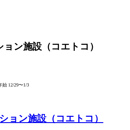
ション施設（コエトコ）
2/29〜1/3